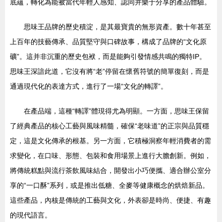
底蘊，轉化為能被當代年輕人感知、認同并樂于分享的產品體驗。
思味王品牌的歷史積淀，是其最寶貴的無形資產。數十年甚至
上百年的技藝傳承、品質堅守與口碑故事，構成了品牌的“文化原
礦”。這并非沉重的歷史包袱，而是能夠引發情感共鳴的獨特IP。
思味王深諳此道，它沒有將“老”停留在懷舊符號的簡單復刻，而是
通過現代化的表達方式，進行了一場“文化的轉譯”。
在產品端，這種“轉譯”體現得尤為明顯。一方面，思味王保留
了經典產品的核心工藝與風味精髓，確保“老味道”的正宗與品質穩
定，這是文化傳承的根基。另一方面，它積極洞察年輕消費者的需
求變化，在口味、形態、包裝和食用場景上進行大膽創新。例如，
將傳統糕點與流行茶飲風味結合，開發出小巧便攜、適合辦公室分
享的“一口酥”系列，或是推出低糖、全麥等健康概念的烘焙新品。
這些產品，內核是傳統的工藝與文化，外表卻是時尚、便捷、有趣
的現代語言。