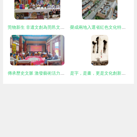
莞物新生 非遺文創為莞邑文化注入新力量——藝術活動策劃與實踐
榮成兩地入選省紅色文化特色村培育創建名單，賡續紅色血脈賦能鄉村振興
傳承歷史文脈 激發藝術活力——省政府文史館調研組赴天水市調研文化建設工作及藝術活動策劃
是字，是畫，更是文化創新——論漢字圖形化的藝術生命力