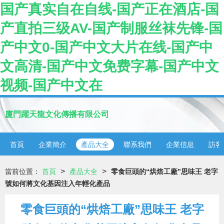
国产真实自在自线-国产正在酒店-国
产直拍三级AV-国产制服丝袜先锋-国
产中文0-国产中文大片在线-国产中
文高清-国产中文免费字幕-国产中文
视频-国产中文在
廈門躍天龍文化傳播有限公司
首頁
企業簡介
產品大全
聯系我們
企業信息
訪客
>
>
當前位置：
首頁
產品大全
零食巨頭的“烘焙工廠”思味王 老字
號如何將文化基因注入年輕化產品
零食巨頭的“烘焙工廠”思味王 老字