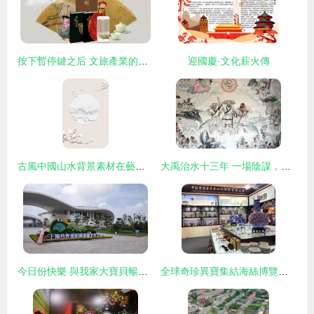
按下暫停鍵之后 文旅產業的營銷機遇與劫后重生策略
迎國慶·文化薪火傳
古風中國山水背景素材在藝術活動策劃中的美學應用
大禹治水十三年 一場陰謀，三位女子，勢力崛起——藝術活動策劃案
今日份快樂 與我家大寶貝暢游上合藝術活動策劃展
全球奇珍異寶集結海絲博覽會 解鎖最佳淘寶模式的藝術之旅