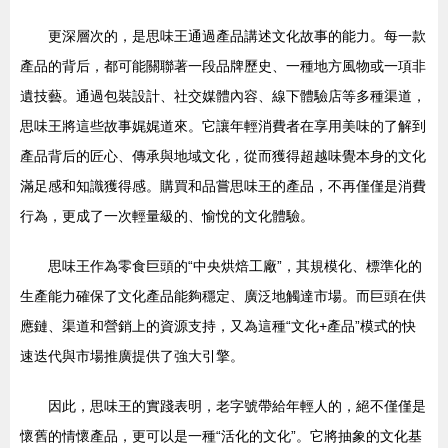
更深層次的，是思味王通過產品講述文化故事的能力。每一款
產品的背后，都可能關聯著一段品牌歷史、一種地方風物或一項非
遺技藝。通過包裝設計、社交媒體內容、線下體驗店等多種渠道，
思味王將這些故事娓娓道來。它讓年輕消費者在享用美味的了解到
產品背后的匠心、傳承與地域文化，從而獲得超越味覺本身的文化
滿足感和知識獲得感。購買和品嘗思味王的產品，不再僅僅是消費
行為，更成了一次輕量級的、愉悅的文化體驗。
思味王作為零食巨頭的“中央烘焙工廠”，其規模化、標準化的
生產能力確保了文化產品能夠穩定、廣泛地觸達市場。而巨頭在供
應鏈、渠道和營銷上的資源支持，又為這種“文化+產品”模式的快
速迭代與市場推廣提供了強大引擎。
因此，思味王的實踐表明，老字號帶給年輕人的，絕不僅僅是
懷舊的情懷產品，更可以是一種“活化的文化”。它將抽象的文化基