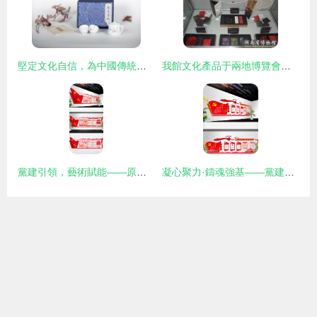
堅定文化自信，為中國傳統文化添彩 中宇力度致敬改革開放四十載藝術盛典
我館文化產品于兩地博覽會喜獲四項殊榮
黨建引領，藝術賦能——原創黨建文化墻模板設計與藝術活動策劃的創新融合
凝心聚力·鑄魂強基——黨建文化墻模版設計理念與實踐