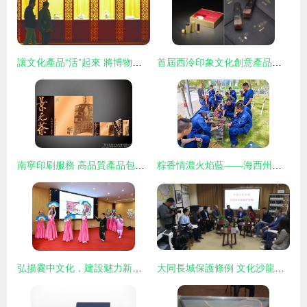
讓文化產品“活”起來 將博物館帶回家的創新實踐
首屆西泠印象文化創意產品設計大賽 傳承與創新的文化交融
南寧印刷服務 高品質產品包裝盒定制與藝術活動策劃一體化解決方案
粽香情濃火焰藍——海西州消防救援支隊端午節期間文化生活精彩紛呈
弘揚爨中文化，建設魅力新院 曲靖市中醫醫院2021年5·12國際護士節慶祝活動紀實
大同長城保護條例 文化沙龍第三期共獻良策，藝術活動策劃為保護賦能