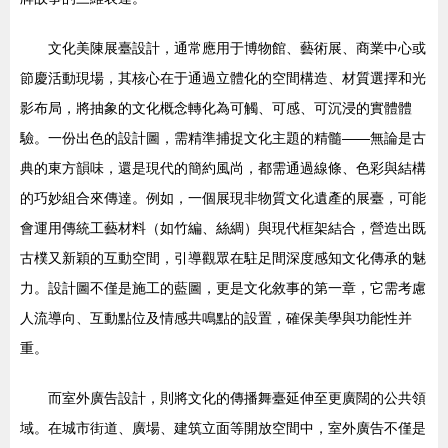
文化美陳展臺設計，通常應用于博物館、藝術展、商業中心或
節慶活動現場，其核心在于通過立體化的空間構造、材質選擇和光
影布局，將抽象的文化概念轉化為可觸、可感、可沉浸的實體體
驗。一份出色的設計圖，需精準捕捉文化主題的精髓——無論是古
典的東方韻味，還是現代的簡約風尚，都需通過線條、色彩與結構
的巧妙組合來傳達。例如，一個展現非物質文化遺產的展臺，可能
會運用傳統工藝材料（如竹編、絲綢）與現代框架結合，營造出既
古樸又新穎的互動空間，引導觀眾在駐足間深度感知文化傳承的魅
力。設計圖不僅是施工的藍圖，更是文化敘事的第一章，它需考慮
人流導向、互動點位及情感共鳴點的設置，確保美學與功能性并
重。
而室外廣告設計，則將文化的傳播舞臺延伸至更廣闊的公共領
域。在城市街道、廣場、建筑立面等開放空間中，室外廣告不僅是