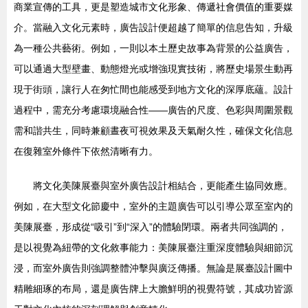
商業宣傳的工具，更是塑造城市文化形象、傳遞社會價值的重要媒
介。當融入文化元素時，廣告設計便超越了簡單的信息告知，升級
為一種公共藝術。例如，一則以本土歷史故事為背景的公益廣告，
可以通過大型壁畫、動態燈光或增強現實技術，將歷史場景生動再
現于街頭，讓行人在匆忙間也能感受到地方文化的深厚底蘊。設計
過程中，需充分考慮環境融合性——廣告的尺度、色彩與周圍景觀
需和諧共生，同時兼顧晝夜可視效果及天氣耐久性，確保文化信息
在復雜室外條件下依然清晰有力。
將文化美陳展臺與室外廣告設計相結合，更能產生協同效應。
例如，在大型文化節慶中，室外的主題廣告可以引導公眾至室內的
美陳展臺，形成從“吸引”到“深入”的體驗閉環。兩者共同強調的，
是以視覺為紐帶的文化敘事能力：美陳展臺注重深度體驗與細節沉
浸，而室外廣告則強調整體沖擊與廣泛傳播。無論是展臺設計圖中
精雕細琢的布局，還是廣告牌上大膽鮮明的視覺符號，其成功皆源