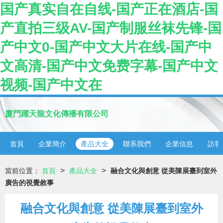
国产真实自在自线-国产正在酒店-国
产直拍三级AV-国产制服丝袜先锋-国
产中文0-国产中文大片在线-国产中
文高清-国产中文免费字幕-国产中文
视频-国产中文在
廈門躍天龍文化傳播有限公司
首頁
企業簡介
產品大全
聯系我們
企業信息
訪客
>
>
當前位置：
首頁
產品大全
融合文化與創意 從美陳展臺到室外
廣告的視覺敘事
融合文化與創意 從美陳展臺到室外